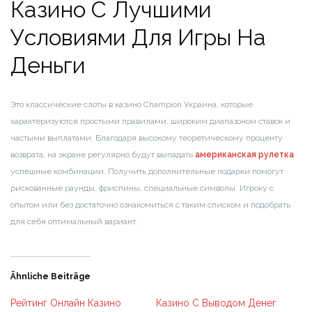
Казино С Лучшими
Условиями Для Игры На
Деньги
Это классические слоты в казино Champion Украина, которые
характеризуются простыми правилами, широким диапазоном ставок и
частыми выплатами. Благодаря высокому теоретическому проценту
возврата, на экране регулярно будут выпадать
американская рулетка
успешные комбинации. Получить дополнительные подарки помогут
рискованные раунды, фриспины, специальные символы. Игроку с
опытом или без достаточно ознакомиться с таким списком и подобрать
для себя оптимальный вариант.
Ähnliche Beiträge
Рейтинг Онлайн Казино
Казино С Выводом Денег