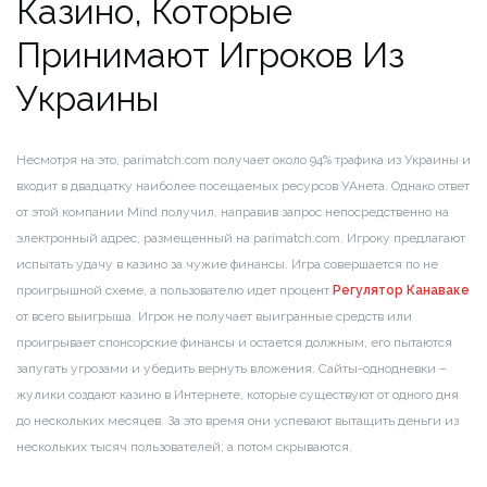
Казино, Которые
Принимают Игроков Из
Украины
Несмотря на это, parimatch.com получает около 94% трафика из Украины и
входит в двадцатку наиболее посещаемых ресурсов УАнета. Однако ответ
от этой компании Mind получил, направив запрос непосредственно на
электронный адрес, размещенный на parimatch.com. Игроку предлагают
испытать удачу в казино за чужие финансы. Игра совершается по не
проигрышной схеме, а пользователю идет процент
Регулятор Канаваке
от всего выигрыша. Игрок не получает выигранные средств или
проигрывает спонсорские финансы и остается должным, его пытаются
запугать угрозами и убедить вернуть вложения. Сайты-однодневки –
жулики создают казино в Интернете, которые существуют от одного дня
до нескольких месяцев. За это время они успевают вытащить деньги из
нескольких тысяч пользователей, а потом скрываются.