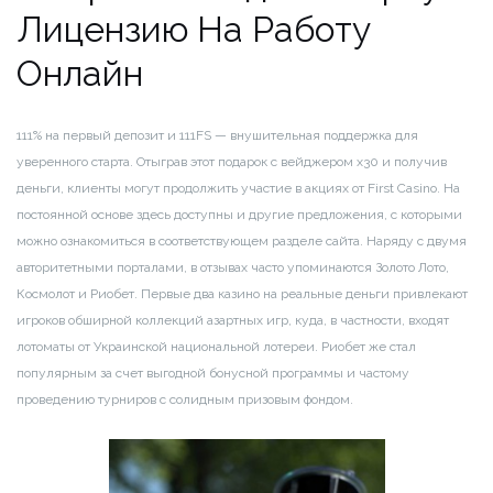
Лицензию На Работу
Онлайн
111% на первый депозит и 111FS — внушительная поддержка для
уверенного старта. Отыграв этот подарок с вейджером х30 и получив
деньги, клиенты могут продолжить участие в акциях от First Casino. На
постоянной основе здесь доступны и другие предложения, с которыми
можно ознакомиться в соответствующем разделе сайта. Наряду с двумя
авторитетными порталами, в отзывах часто упоминаются Золото Лото,
Космолот и Риобет. Первые два казино на реальные деньги привлекают
игроков обширной коллекций азартных игр, куда, в частности, входят
лотоматы от Украинской национальной лотереи. Риобет же стал
популярным за счет выгодной бонусной программы и частому
проведению турниров с солидным призовым фондом.