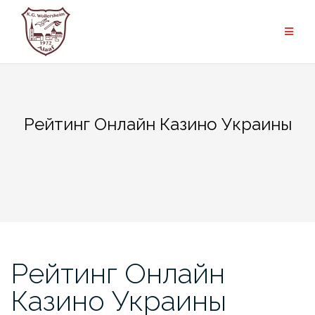
Zum
Inhalt
springen
Рейтинг Онлайн Казино Украины
Рейтинг Онлайн
Казино Украины