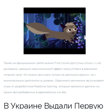
Также на официальном сайте казино First Casino доступны столы с Live
дилерами, дающие максимальный эффект присутствия в реальном
игорном зале. Их можно запускать только на реальные деньги, но с
минимальным депозитом в гривнах. Отдельного внимания заслуживают
игры от разработчика Realtime Gaming, которые являются одними из
самых востребованных в европейских клубах.
В Украине Выдали Первую