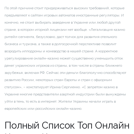
По этой причине стоит придерживаться высоких требований, которые
предъявляют к сайтам игровых автоматов иностранные регуляторы. И
конечно, не стоит выбирать заведение в Украине или любой другой
стране, в котором игорной лицензии нет вообще. «Легализация казино
ритейл-сегмента, безусловно, даст толчок для развития отельного
бизнеса и туризма, а также в долгосрочной перспективе позволит
возродить ипподромы и коневодство в нашей стране. А корректное
урегулирование онлайн-казино может существенно уменьшить отток
денег украинских игроков из страны, в том числе в страны ближнего
зарубежья, включая РФ. Сейчас эти деньги благополучно способствуют
развитию России, некоторых стран Европы и стран с офшорным
статусом», – констатирует Ирина Сергиенко. «С запретом казино в
Украине многие представители азартной индустрии были вынуждены
уйти в тень, то есть в интернет. Жители Украины начали играть в
европейских или российских онлайн-казино.
Полный Список Топ Онлайн