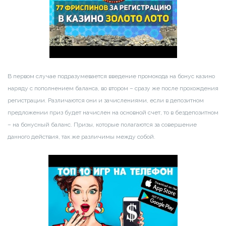
В первом случае подразумевается введение промокода на бонус казино
наряду с пополнением баланса, во втором – сразу же после прохождения
регистрации. Различаются они и зачислениями, если в депозитном
предложении приз будет начислен на основной счет, то в бездепозитном
– на бонусный баланс. Призы, которые полагаются за совершение
данного действия, так же различимы между собой.