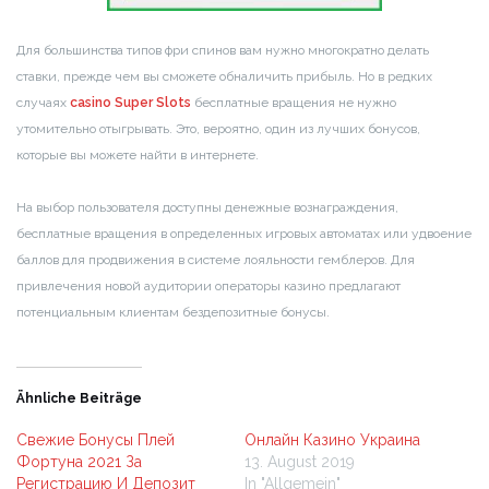
Для большинства типов фри спинов вам нужно многократно делать
ставки, прежде чем вы сможете обналичить прибыль. Но в редких
случаях
casino Super Slots
бесплатные вращения не нужно
утомительно отыгрывать. Это, вероятно, один из лучших бонусов,
которые вы можете найти в интернете.
На выбор пользователя доступны денежные вознаграждения,
бесплатные вращения в определенных игровых автоматах или удвоение
баллов для продвижения в системе лояльности гемблеров. Для
привлечения новой аудитории операторы казино предлагают
потенциальным клиентам бездепозитные бонусы.
Ähnliche Beiträge
Свежие Бонусы Плей
Онлайн Казино Украина
Фортуна 2021 За
13. August 2019
Регистрацию И Депозит
In "Allgemein"