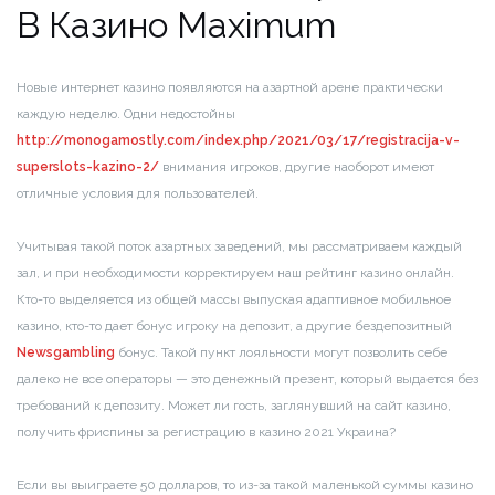
В Казино Maximum
Новые интернет казино появляются на азартной арене практически
каждую неделю. Одни недостойны
http://monogamostly.com/index.php/2021/03/17/registracija-v-
superslots-kazino-2/
внимания игроков, другие наоборот имеют
отличные условия для пользователей.
Учитывая такой поток азартных заведений, мы рассматриваем каждый
зал, и при необходимости корректируем наш рейтинг казино онлайн.
Кто-то выделяется из общей массы выпуская адаптивное мобильное
казино, кто-то дает бонус игроку на депозит, а другие бездепозитный
Newsgambling
бонус. Такой пункт лояльности могут позволить себе
далеко не все операторы — это денежный презент, который выдается без
требований к депозиту. Может ли гость, заглянувший на сайт казино,
получить фриспины за регистрацию в казино 2021 Украина?
Если вы выиграете 50 долларов, то из-за такой маленькой суммы казино