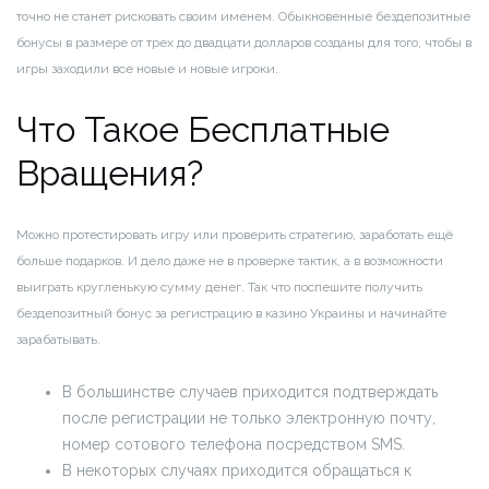
точно не станет рисковать своим именем. Обыкновенные бездепозитные
бонусы в размере от трех до двадцати долларов созданы для того, чтобы в
игры заходили все новые и новые игроки.
Что Такое Бесплатные
Вращения?
Можно протестировать игру или проверить стратегию, заработать ещё
больше подарков. И дело даже не в проверке тактик, а в возможности
выиграть кругленькую сумму денег. Так что поспешите получить
бездепозитный бонус за регистрацию в казино Украины и начинайте
зарабатывать.
В большинстве случаев приходится подтверждать
после регистрации не только электронную почту,
номер сотового телефона посредством SMS.
В некоторых случаях приходится обращаться к