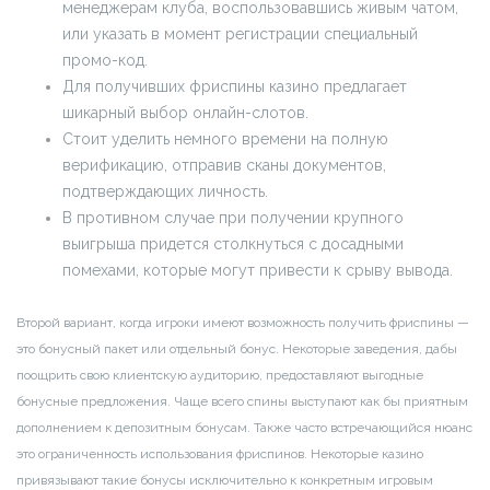
менеджерам клуба, воспользовавшись живым чатом,
или указать в момент регистрации специальный
промо-код.
Для получивших фриспины казино предлагает
шикарный выбор онлайн-слотов.
Стоит уделить немного времени на полную
верификацию, отправив сканы документов,
подтверждающих личность.
В противном случае при получении крупного
выигрыша придется столкнуться с досадными
помехами, которые могут привести к срыву вывода.
Второй вариант, когда игроки имеют возможность получить фриспины —
это бонусный пакет или отдельный бонус. Некоторые заведения, дабы
поощрить свою клиентскую аудиторию, предоставляют выгодные
бонусные предложения. Чаще всего спины выступают как бы приятным
дополнением к депозитным бонусам. Также часто встречающийся нюанс
это ограниченность использования фриспинов. Некоторые казино
привязывают такие бонусы исключительно к конкретным игровым