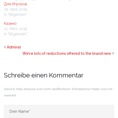
Для Игроков
29. April 2019
In "Allgemein"
Казино
21. März 2019
In "Allgemein"
Admiral
We’ve lots of reductions offered to the brand new
Schreibe einen Kommentar
Deine E-Mail-Adresse wird nicht veröffentlicht.
Erforderliche Felder sind mit
*
markiert