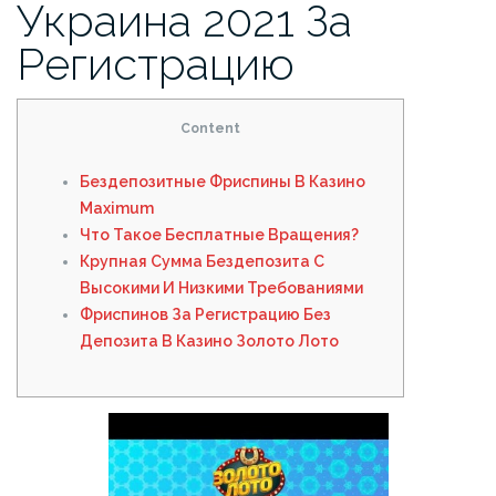
Украина 2021 За
Регистрацию
Content
Бездепозитные Фриспины В Казино
Maximum
Что Такое Бесплатные Вращения?
Крупная Сумма Бездепозита С
Высокими И Низкими Требованиями
Фриспинов За Регистрацию Без
Депозита В Казино Золото Лото