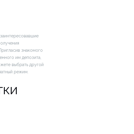
е заинтересовавшие
получения
 Пригласив знакомого
енного им депозита,
ожете выбрать другой
латный режим.
тки