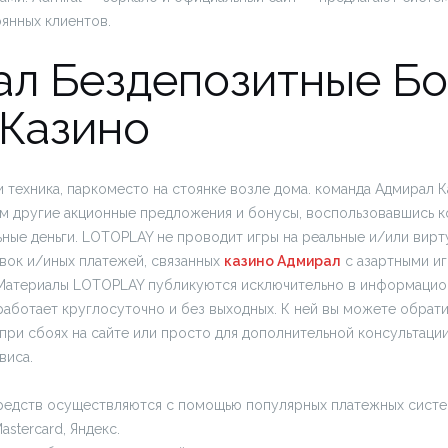
оянных клиентов.
л Бездепозитные Бо
Казино
и техника, паркоместо на стоянке возле дома. команда Адмирал К
ам другие акционные предложения и бонусы, воспользовавшись к
ные деньги. LOTOPLAY не проводит игры на реальные и/или вирту
вок и/иных платежей, связанных
казино Адмирал
с азартными и
 Материалы LOTOPLAY публикуются исключительно в информацио
работает круглосуточно и без выходных. К ней вы можете обрати
при сбоях на сайте или просто для дополнительной консультаци
виса.
редств осуществляются с помощью популярных платежных систе
Mastercard, Яндекс.