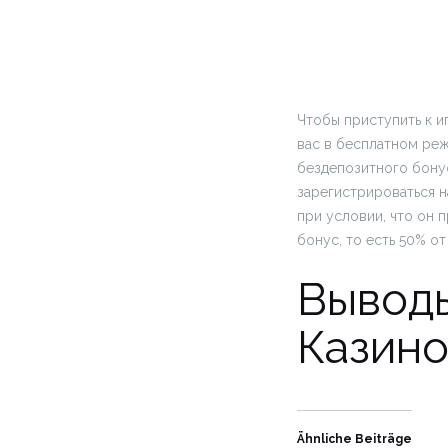
Чтобы приступить к и
вас в бесплатном реж
бездепозитного бонус
зарегистрироваться н
при условии, что он 
бонус, то есть 50% о
Выводы
Казин
Ähnliche Beiträge