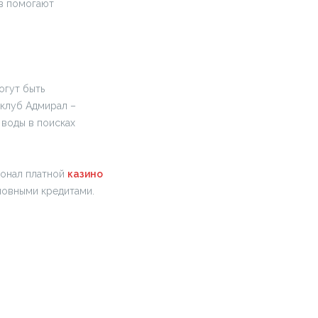
ов помогают
огут быть
 клуб Адмирал –
 воды в поисках
ионал платной
казино
ловными кредитами.