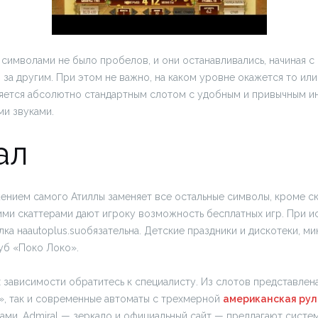
символами не было пробелов, и они останавливались, начиная с
 за другим. При этом не важно, на каком уровне окажется то ил
является абсолютно стандартным слотом с удобным и привычным 
ми звуками.
ал
нием самого Атиллы заменяет все остальные символы, кроме ск
ими скаттерами дают игроку возможность бесплатных игр. При и
ка наautoplus.suобязательна. Детские праздники и дискотеки, м
луб «Поко Локо».
 зависимости обратитесь к специалисту. Из слотов представлена
», так и современные автоматы с трехмерной
американская рул
ми. Admiral — зеркало и официальный сайт — предлагают систе