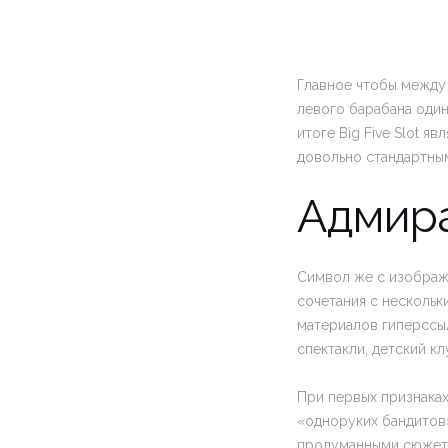
Главное чтобы между 
левого барабана один
итоге Big Five Slot 
довольно стандартны
Адмир
Символ же с изображе
сочетания с нескольк
материалов гиперссыл
спектакли, детский к
При первых признаках
«одноруких бандитов
продуманными сюжета