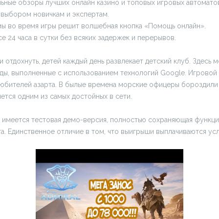
льные обзоры лучших онлайн казино и топовых игровых автомат
 выбором новичкам и экспертам.
ы во время игры решит волшебная кнопка «Помощь онлайн».
е 24 часа в сутки без всяких задержек и перерывов.
 отдохнуть, детей каждый день развлекает детский клуб. Здесь м
ды, выполненные с использованием технологий Google. Игровой
любителей азарта. В былые времена морские офицеры бороздили
яется одним из самых достойных в сети.
а имеется тестовая демо-версия, полностью сохраняющая функц
а. Единственное отличие в том, что выигрыши выплачиваются ус