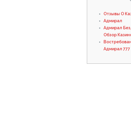
Отзывы О Каз
Адмирал
Адмирал Без
Обзор Казин
Востребован
Адмирал 777