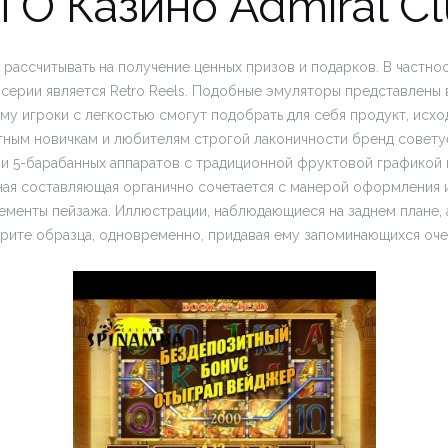
 О Казино Admiral C
рассчитывать на получение ценных призов и подарков. В частнос
серии является Retro Reels. Подобные эмуляторы представлены 
му игроки с легкостью смогут подобрать для себя продукт, исхо
тным новичкам и любителям строгой лаконичности бренд совету
 и 5-барабанных аппаратов с традиционной фруктовой графикой
ная составляющая органично сочетается с манерой оформления и
ементы пейзажа. Иллюстрации, наблюдающиеся на заднем плане, 
орите образца, одновременно, придавая ему запоминающихся оче