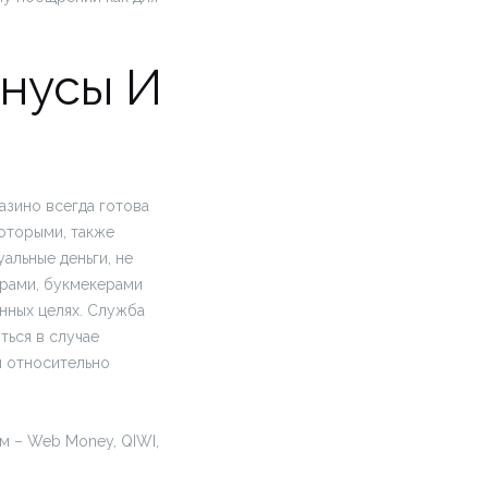
нусы И
азино всегда готова
оторыми, также
альные деньги, не
грами, букмекерами
нных целях. Служба
ться в случае
и относительно
м – Web Money, QIWI,