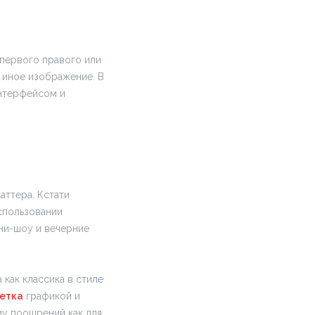
 первого правого или
и иное изображение. В
интерфейсом и
аттера. Кстати
спользовании
ини-шоу и вечерние
 как классика в стиле
етка
графикой и
му поощрений как для