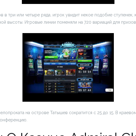
в в три или четыре ряда, игрок увидит некое подобие ступенек,
ной высоты. Игровые линии поменяли на 720 вариаций для призо
елопроката на острове Татышев сократится с 25 до 15. В краев
конференцию.