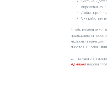
Честные и дета
определиться с
Любые проблем
Она работает вс
Чтобы взрослые могли
представлены перево
надежная гавань для 
пиратов. Онлайн- явл
Для каждого аппарат
Адмирал
версии слот