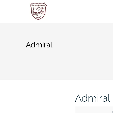
Zum
Inhalt
springen
Admiral
Admiral