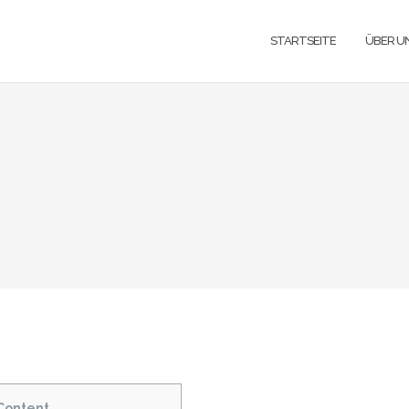
STARTSEITE
ÜBER U
Content