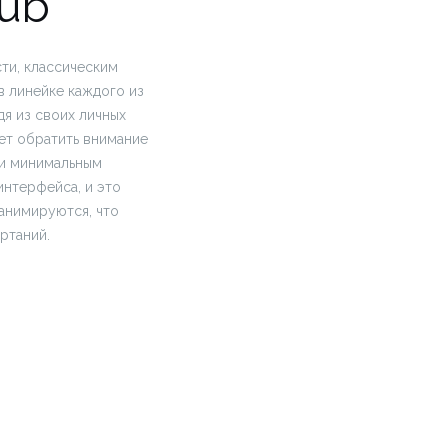
lub
ти, классическим
в линейке каждого из
дя из своих личных
ет обратить внимание
 и минимальным
нтерфейса, и это
анимируются, что
ртаний.