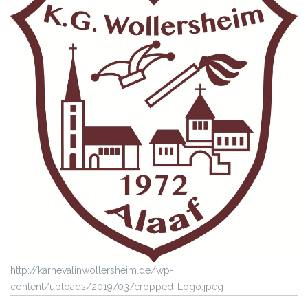
http://karnevalinwollersheim.de/wp-
content/uploads/2019/03/cropped-Logo.jpeg