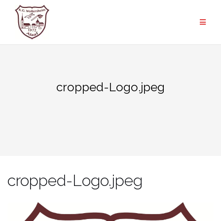
Zum
Inhalt
springen
cropped-Logo.jpeg
cropped-Logo.jpeg