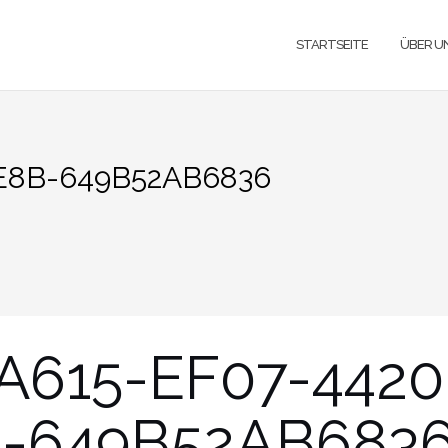
STARTSEITE
ÜBER U
E8B-649B52AB6836
A615-EF07-4420
-649B52AB683