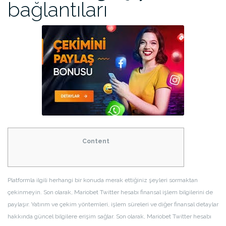
bağlantıları
Content
Platformla ilgili herhangi bir konuda merak ettiğiniz şeyleri sormaktan
çekinmeyin. Son olarak, Mariobet Twitter hesabı finansal işlem bilgilerini de
paylaşır. Yatırım ve çekim yöntemleri, işlem süreleri ve diğer finansal detaylar
hakkında güncel bilgilere erişim sağlar. Son olarak, Mariobet Twitter hesabı