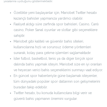
yasalarına uyduğunu göstermektedir.
Özellikle yeni başlayanlar için, Mariobet Twitter hesabı
kazançlı bahisler yapmanıza yardımcı olabilir.
Faaliyet aldığı süre zarfında spor bahisleri, Casino, Canlı
casino, Poker Sanal oyunlar ve slotlar gibi seçeneklere
sahiptir.
Mariobet gibi kaliteli ve güvenilir bahis siteleri,
kullanıcılarına hızlı ve sorunsuz ödeme yöntemleri
sunarak, kolay para çekme işlemleri sağlamaktadır.
İster futbol, basketbol, tenis ya da diğer birçok spor
dalında bahis yapmak isteyin; Mariobet size en iyi oranları
ve heyecan verici bahis seçeneklerini sunmayı vaat ediyor.
En güncel spor haberleriyle güne başlamak isteyenler,
tüm dünyadaki popüler spor dallarının son gelişmelerini
buradan takip edebilir.
Twitter hesabı, bu konuda kullanıcılara bilgi verir ve
güvenli bahis yapmanın önemini vurgular.