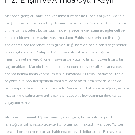
Hızlı Erişim ve Anında Oyun Keyfi
Mariobet, genç kullanıcıların korunması ve sorumlu bahis alışkanlıklarının
geliştirilmesi konusunda büyük önem veren bir platformdur. Günümüzde
online bahis siteleri, kullanıcılarına geniş seçenekler sunarak eğlenceli ve
kazançlı bir oyun deneyimi yaşatmaktadır. Bahis severlerin tercih ettiği
siteler arasında Mariobet, hem güvenilirliği hem de cazip bahis seçenekleri
ile öne çıkmaktadır. Sahip olduğu güvenlik önlemleri ve müşteri
memnuniyetine verdiği önem sayesinde kullanıcılar için güvenli bir ortam
sağlamaktadır. Mariobet, zengin bahis seçenekleriyle kullanıcılarına çeşitli
spor dallarında bahis yapma imkanı sunmaktadır. Futbol, basketbol, tenis,
beyzbol gibi popüler sporların yanı sıra, daha az bilinen spor dallarına da
bahis yapma şansınız bulunmaktadır. Ayrıca canlı bahis seçeneği sayesinde
maçların gidişatına göre anlık bahisler yapabilir, heyecanınızı doruklarda
yaşayabilirsiniz.
Mariobet’in güvenilirliği ve lisanslı yapısı, genç kullanıcıların gönül
rahatlığıyla bahis yapabilecekleri bir ortam sunmaktadır. Mariobet Twitter
hesabı, bonus çevrim şartları hakkında detaylı bilgiler sunar. Bu sayede,