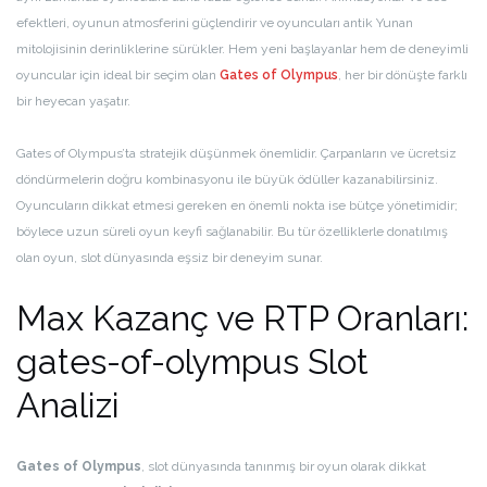
efektleri, oyunun atmosferini güçlendirir ve oyuncuları antik Yunan
mitolojisinin derinliklerine sürükler. Hem yeni başlayanlar hem de deneyimli
oyuncular için ideal bir seçim olan
Gates of Olympus
, her bir dönüşte farklı
bir heyecan yaşatır.
Gates of Olympus’ta stratejik düşünmek önemlidir. Çarpanların ve ücretsiz
döndürmelerin doğru kombinasyonu ile büyük ödüller kazanabilirsiniz.
Oyuncuların dikkat etmesi gereken en önemli nokta ise bütçe yönetimidir;
böylece uzun süreli oyun keyfi sağlanabilir. Bu tür özelliklerle donatılmış
olan oyun, slot dünyasında eşsiz bir deneyim sunar.
Max Kazanç ve RTP Oranları:
gates-of-olympus Slot
Analizi
Gates of Olympus
, slot dünyasında tanınmış bir oyun olarak dikkat