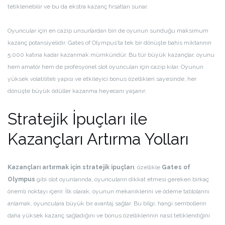
tetiklenebilir ve bu da ekstra kazanç fırsatları sunar.
Oyuncular için en cazip unsurlardan biri de oyunun sunduğu maksimum
kazanç potansiyelidir. Gates of Olympus’ta tek bir dönüşte bahis miktarının
5.000 katına kadar kazanmak mümkündür. Bu tür büyük kazançlar, oyunu
hem amatör hem de profesyonel slot oyuncuları için cazip kılar. Oyunun
yüksek volatiliteli yapısı ve etkileyici bonus özellikleri sayesinde, her
dönüşte büyük ödüller kazanma heyecanı yaşanır.
Stratejik İpuçları ile
Kazançları Artırma Yolları
Kazançları artırmak için stratejik ipuçları
, özellikle
Gates of
Olympus
gibi slot oyunlarında, oyuncuların dikkat etmesi gereken birkaç
önemli noktayı içerir. İlk olarak, oyunun mekaniklerini ve ödeme tablolarını
anlamak, oyunculara büyük bir avantaj sağlar. Bu bilgi, hangi sembollerin
daha yüksek kazanç sağladığını ve bonus özelliklerinin nasıl tetiklendiğini