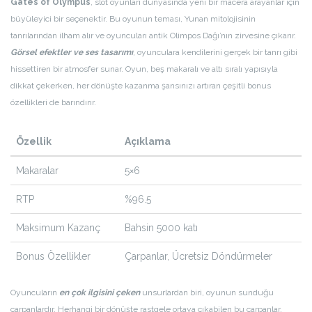
Gates of Olympus
, slot oyunları dünyasında yeni bir macera arayanlar için
büyüleyici bir seçenektir. Bu oyunun teması, Yunan mitolojisinin
tanrılarından ilham alır ve oyuncuları antik Olimpos Dağı’nın zirvesine çıkarır.
Görsel efektler ve ses tasarımı
, oyunculara kendilerini gerçek bir tanrı gibi
hissettiren bir atmosfer sunar. Oyun, beş makaralı ve altı sıralı yapısıyla
dikkat çekerken, her dönüşte kazanma şansınızı artıran çeşitli bonus
özellikleri de barındırır.
Özellik
Açıklama
Makaralar
5×6
RTP
%96.5
Maksimum Kazanç
Bahsin 5000 katı
Bonus Özellikler
Çarpanlar, Ücretsiz Döndürmeler
Oyuncuların
en çok ilgisini çeken
unsurlardan biri, oyunun sunduğu
çarpanlardır. Herhangi bir dönüşte rastgele ortaya çıkabilen bu çarpanlar,