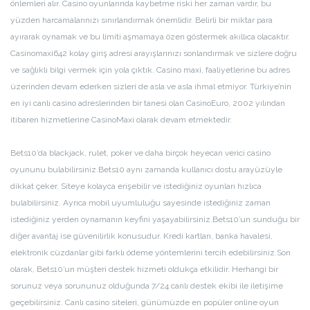
önlemleri alır. Casino oyunlarında kaybetme riski her zaman vardır, bu
yüzden harcamalarınızı sınırlandırmak önemlidir. Belirli bir miktar para
ayırarak oynamak ve bu limiti aşmamaya özen göstermek akıllıca olacaktır.
Casinomaxi642 kolay giriş adresi arayışlarınızı sonlandırmak ve sizlere doğru
ve sağlıklı bilgi vermek için yola çıktık. Casino maxi, faaliyetlerine bu adres
üzerinden devam ederken sizleri de asla ve asla ihmal etmiyor. Türkiye’nin
en iyi canlı casino adreslerinden bir tanesi olan CasinoEuro, 2002 yılından
itibaren hizmetlerine CasinoMaxi olarak devam etmektedir.
Bets10’da blackjack, rulet, poker ve daha birçok heyecan verici casino
oyununu bulabilirsiniz.Bets10 aynı zamanda kullanıcı dostu arayüzüyle
dikkat çeker. Siteye kolayca erişebilir ve istediğiniz oyunları hızlıca
bulabilirsiniz. Ayrıca mobil uyumluluğu sayesinde istediğiniz zaman
istediğiniz yerden oynamanın keyfini yaşayabilirsiniz.Bets10’un sunduğu bir
diğer avantaj ise güvenilirlik konusudur. Kredi kartları, banka havalesi,
elektronik cüzdanlar gibi farklı ödeme yöntemlerini tercih edebilirsiniz.Son
olarak, Bets10’un müşteri destek hizmeti oldukça etkilidir. Herhangi bir
sorunuz veya sorununuz olduğunda 7/24 canlı destek ekibi ile iletişime
geçebilirsiniz. Canlı casino siteleri, günümüzde en popüler online oyun