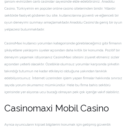
şansını evinizden canlı casinolar sayesinde elde edebilirsiniz. Anadolu
Casino, Türkiye’nin en popüler online casino sitelerinden biridir. Yıllardır
sektörde faaliyet gösteren bu site, kullanıcılarına güvenli ve eğlenceli bir
oyun deneyimi sunmayı amaçlamaktadır.Anadolu Casino‘da geniş bir oyun
yelpazesi bulunmaktadır.
CasinoMaxi kullanıcı yorumları kategorisinde görebileceğimiz gibi firmanın
şikâyetlere yaklaşımı üyeler açısından daha kritik bir konumda. Pozitif bir
deneyim yaşamak istiyorsanız CasinoMaxi sitesini ziyaret etmeniz sizler
açısından yeterli olacaktır. Özellikle olumsuz yorumlar karşısında şirketin
takındığı tutumun ne kadar etkileyici olduğuna yakından tanıklık
edebiliyorsunuz. İnternet üzerinden işlem yapan firmalar hakkında sınırsız
sayıda yorum okumamız mümkündür. Hele bu firma bahis sektörü
içerisinde yer alıyorsa ucu bucağı olmayan pek çok içeriğe vakıf olabiliriz.
Casinomaxi Mobil Casino
Ayrıca oyuncuların kişisel bilgilerini korumak için gelişmiş güvenlik