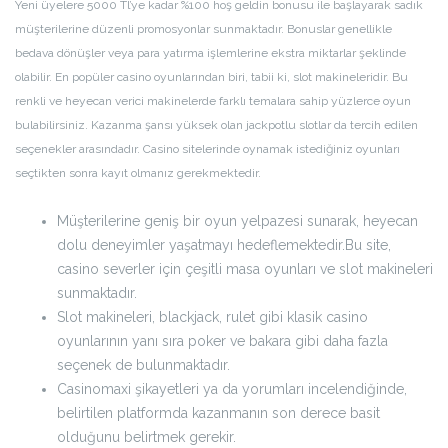
Yeni üyelere 5000 Tl’ye kadar %100 hoş geldin bonusu ile başlayarak sadık
müşterilerine düzenli promosyonlar sunmaktadır. Bonuslar genellikle
bedava dönüşler veya para yatırma işlemlerine ekstra miktarlar şeklinde
olabilir. En popüler casino oyunlarından biri, tabii ki, slot makineleridir. Bu
renkli ve heyecan verici makinelerde farklı temalara sahip yüzlerce oyun
bulabilirsiniz. Kazanma şansı yüksek olan jackpotlu slotlar da tercih edilen
seçenekler arasındadır. Casino sitelerinde oynamak istediğiniz oyunları
seçtikten sonra kayıt olmanız gerekmektedir.
Müşterilerine geniş bir oyun yelpazesi sunarak, heyecan
dolu deneyimler yaşatmayı hedeflemektedir.Bu site,
casino severler için çeşitli masa oyunları ve slot makineleri
sunmaktadır.
Slot makineleri, blackjack, rulet gibi klasik casino
oyunlarının yanı sıra poker ve bakara gibi daha fazla
seçenek de bulunmaktadır.
Casinomaxi şikayetleri ya da yorumları incelendiğinde,
belirtilen platformda kazanmanın son derece basit
olduğunu belirtmek gerekir.