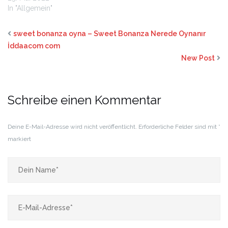
In "Allgemein"
sweet bonanza oyna – Sweet Bonanza Nerede Oynanır
İddaacom com
New Post
Schreibe einen Kommentar
Deine E-Mail-Adresse wird nicht veröffentlicht.
Erforderliche Felder sind mit
*
markiert