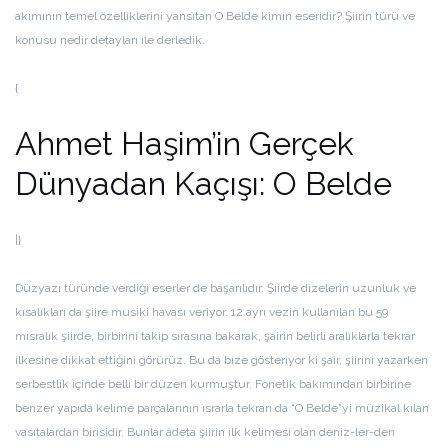
akımının temel özelliklerini yansıtan O Belde kimin eseridir? Şiirin türü ve
konusu nedir detayları ile derledik.
{
Ahmet Haşim’in Gerçek
Dünyadan Kaçışı: O Belde
|}
Düzyazı türünde verdiği eserler de başarılıdır. Şiirde dizelerin uzunluk ve
kısalıkları da şiire musiki havası veriyor. 12 ayrı vezin kullanılan bu 59
mısralık şiirde, birbirini takip sırasına bakarak, şairin belirli aralıklarla tekrar
ilkesine dikkat ettiğini görürüz. Bu da bize gösteriyor ki şair, şiirini yazarken
serbestlik içinde belli bir düzen kurmuştur. Fonetik bakımından birbirine
benzer yapıda kelime parçalarının ısrarla tekrarı da “O Belde”yi müzikal kılan
vasıtalardan birisidir. Bunlar âdeta şiirin ilk kelimesi olan deniz-ler-den