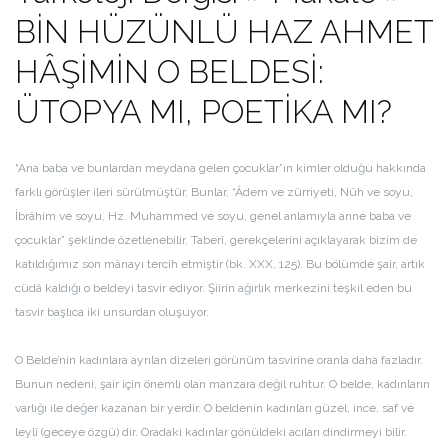
BİN HÜZÜNLÜ HAZ AHMET
HÂŞİMİN O BELDESİ:
ÜTOPYA MI, POETİKA MI?
“Ana baba ve bunlardan meydana gelen çocuklar”ın kimler olduğu hakkında
farklı görüşler ileri sürülmüştür. Bunlar, “Âdem ve zürriyeti, Nûh ve soyu,
İbrâhim ve soyu, Hz. Muhammed ve soyu, genel anlamıyla anne baba ve
çocuklar” şeklinde özetlenebilir. Taberî, gerekçelerini açıklayarak bizim de
katıldığımız son mânayı tercih etmiştir (bk. XXX, 125). Bu bölümde şair, artık
cüdâ kaldığı o beldeyi tasvir ediyor. Şiirin ağırlık merkezini teşkil eden bu
tasvir başlıca iki unsurdan oluşuyor.
O Belde’nin kadınlara ayrılan dizeleri görünüm tasvirine oranla daha fazladır.
Bunun nedeni, şair için önemli olan manzara değil ruhtur. O belde, kadınların
varlığı ile değer kazanan bir yerdir. O beldenin kadınları güzel, ince, saf ve
leylî (geceye özgü) dir. Oradaki kadınlar gönüldeki acıları dindirmeyi bilir.