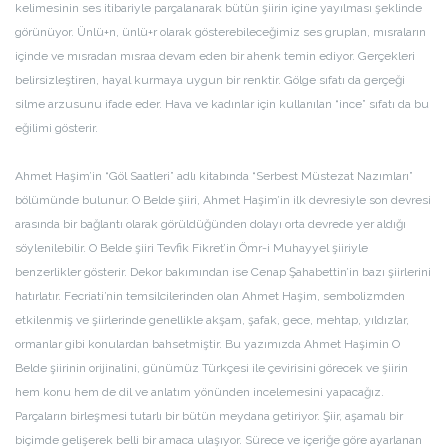
kelimesinin ses itibariyle parçalanarak bütün şiirin içine yayılması şeklinde
görünüyor. Ünlü+n, ünlü+r olarak gösterebileceğimiz ses gruplan, mısraların
içinde ve mısradan mısraa devam eden bir ahenk temin ediyor. Gerçekleri
belirsizleştiren, hayal kurmaya uygun bir renktir. Gölge sıfatı da gerçeği
silme arzusunu ifade eder. Hava ve kadınlar için kullanılan “ince” sıfatı da bu
eğilimi gösterir.
Ahmet Haşim’in “Göl Saatleri” adlı kitabında “Serbest Müstezat Nazımları”
bölümünde bulunur. O Belde şiiri, Ahmet Haşim’in ilk devresiyle son devresi
arasında bir bağlantı olarak görüldüğünden dolayı orta devrede yer aldığı
söylenilebilir. O Belde şiiri Tevfik Fikret’in Ömr-i Muhayyel şiiriyle
benzerlikler gösterir. Dekor bakımından ise Cenap Şahabettin’in bazı şiirlerini
hatırlatır. Fecriati’nin temsilcilerinden olan Ahmet Haşim, sembolizmden
etkilenmiş ve şiirlerinde genellikle akşam, şafak, gece, mehtap, yıldızlar,
ormanlar gibi konulardan bahsetmiştir. Bu yazımızda Ahmet Haşimin O
Belde şiirinin orijinalini, günümüz Türkçesi ile çevirisini görecek ve şiirin
hem konu hem de dil ve anlatım yönünden incelemesini yapacağız.
Parçaların birleşmesi tutarlı bir bütün meydana getiriyor. Şiir, aşamalı bir
biçimde gelişerek belli bir amaca ulaşıyor. Sürece ve içeriğe göre ayarlanan