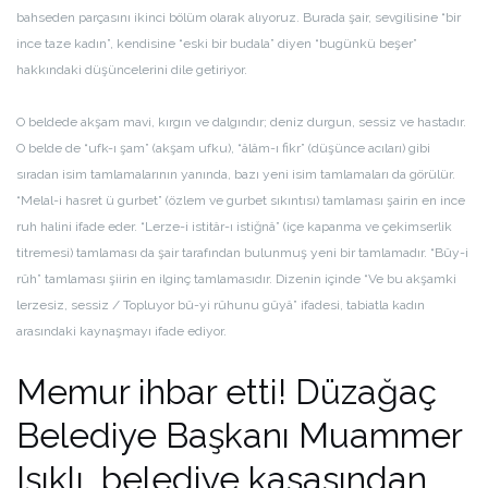
bahseden parçasını ikinci bölüm olarak alıyoruz. Burada şair, sevgilisine “bir
ince taze kadın”, kendisine “eski bir budala” diyen “bugünkü beşer”
hakkındaki düşüncelerini dile getiriyor.
O beldede akşam mavi, kırgın ve dalgındır; deniz durgun, sessiz ve hastadır.
O belde de “ufk-ı şam” (akşam ufku), “âlâm-ı fikr” (düşünce acıları) gibi
sıradan isim tamlamalarının yanında, bazı yeni isim tamlamaları da görülür.
“Melal-i hasret ü gurbet” (özlem ve gurbet sıkıntısı) tamlaması şairin en ince
ruh halini ifade eder. “Lerze-i istitâr-ı istiğnâ” (içe kapanma ve çekimserlik
titremesi) tamlaması da şair tarafından bulunmuş yeni bir tamlamadır. “Bûy-i
rûh” tamlaması şiirin en ilginç tamlamasıdır. Dizenin içinde “Ve bu akşamki
lerzesiz, sessiz / Topluyor bû-yi rûhunu gûyâ” ifadesi, tabiatla kadın
arasındaki kaynaşmayı ifade ediyor.
Memur ihbar etti! Düzağaç
Belediye Başkanı Muammer
Işıklı, belediye kasasından