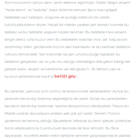
Ayın hüznünün ışıksız alevi, sanki ellerine sığınmıştır. Orada “dalgın akşam”,
“hasta deniz” ve “kadınlar” hepsi birbirine benzer. Şair,o mavi gölgeli
beldeden ayrı kaldığını, sürgüne ve ayrılığa mahkûm bir yerde
tutukluolduklarını söyler. Hayali bir mekân yaratan şair sonraki kısımda bu
beldeyi ve bu beldede yaşayan kişileri tanımlar. Bu beldede mavi akşam,
dingin deniz ruha huzur verir. Bu beldedeki kadınlar ince, saf, kalp acısını
dindirmeyi bilen, gözlerinde hüzün olan kadınlardır ve bu kadınlar beldenin
ruhunu temsil eder. Son kısmında ise şair umutsuzluğa kapılarak bu
beldenin gerçekten var mı yok mu olduğu bilmediğini dile getirir bildiği tek
gerçek kadın, akşam ve kendisinin var olduğudur\. İlk bahsini yap ve
oyunun adrenaliniyle keyif al
bettilt giriş
\.
Bu çerezler, yalnızca sizin izniniz ile tarayıcınızda saklanacaktır. Ayrıca bu
çerezleri devre dışı bırakma seçeneğiniz de vardır. Ancak bu çerezlerden
bazılarını devre dışı bırakmak, tarama deneyiminizi etkileyebilir. Fleurs du
Mal’de uzaklar daüssılasını anlatan pek çok şiir vardır. Servet-i Fünun
şairlerinin de tanımış olduğu Baudelaire, bilhassa bu temi işleyen şiirleriyle,
bizim edebiyatımıza Cumhuriyet devrinde de tesir etmiştir. Bu fikre
dayanarak, münferit edebî metin tahliline seminer çalışmalarında ön planda