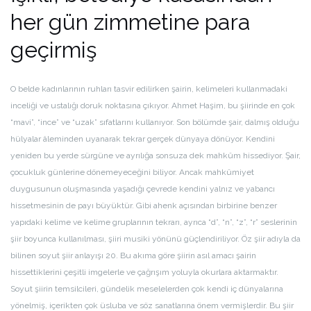
her gün zimmetine para
geçirmiş
O belde kadınlarının ruhları tasvir edilirken şairin, kelimeleri kullanmadaki
inceliği ve ustalığı doruk noktasına çıkıyor. Ahmet Haşim, bu şiirinde en çok
“mavi”, “ince” ve “uzak” sıfatlarını kullanıyor. Son bölümde şair, dalmış olduğu
hülyalar âleminden uyanarak tekrar gerçek dünyaya dönüyor. Kendini
yeniden bu yerde sürgüne ve ayrılığa sonsuza dek mahkûm hissediyor. Şair,
çocukluk günlerine dönemeyeceğini biliyor. Ancak mahkûmiyet
duygusunun oluşmasında yaşadığı çevrede kendini yalnız ve yabancı
hissetmesinin de payı büyüktür. Gibi ahenk açısından birbirine benzer
yapıdaki kelime ve kelime gruplarının tekrarı, ayrıca “d”, “n”, “z”, “r” seslerinin
şiir boyunca kullanılması, şiiri musiki yönünü güçlendiriliyor. Öz şiir adıyla da
bilinen soyut şiir anlayışı 20. Bu akıma göre şiirin asıl amacı şairin
hissettiklerini çeşitli imgelerle ve çağrışım yoluyla okurlara aktarmaktır.
Soyut şiirin temsilcileri, gündelik meselelerden çok kendi iç dünyalarına
yönelmiş, içerikten çok üsluba ve söz sanatlarına önem vermişlerdir. Bu şiir