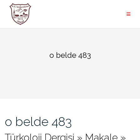
Zum
Inhalt
springen
o belde 483
o belde 483
Türkoloji Dergisi » Makale »