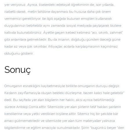
yer veriyoruz. Ayrıca, liselerdeki edebiyat öğretiminin de, son yıllarda,
isabetli olarak, metin tahliline dayanması bu hususa daha çok önem
vermemizi gerektiriyor. Ile ilgili aşağıda bulunan emojileri kullanarak
duygularınızı belirtebilir aynı zamanda sosyal medyada paylaşarak bizlere
katkıda bulunabilirsiniz. Âyette geçen kebed kelimesi “acı, sıkıntı, zahmet”
gibi anlamlara gelmektedir. Bu da insanın, doğduğu günden öleceği güne
kadar az veya çok sıkıntılar, ihtiyaçlar, acılarla karşılaşmasının kaçınılmaz
olduğunu gösterir.
Sonuç
Omurganın esnekliğini kaybetmesiyle birlikte omurganın duruşu değişir.
Kasların zayıflamasıyla oluşan beldeki düzleşme, bazen kalıcı hale gelebilir”
dedi. Bu sayfada yer alan bilgilerin her hakkı, aksi ayrıca belirtilmediği
sürece Antoloji.Com’a aittir. Sitemizde yer alan şiirlerin telif hakları şairlerin
kendilerine veya yetki verdikleri kişilere aittir. Sitemiz hiç bir şekilde kâr
amacı gütmemektedir ve sitemizde yer alan tüm materyaller yalnızca
bilgilendirme ve eğitim amacıyla sunulmaktadır. Şiirin “bugünkü beşer ”den