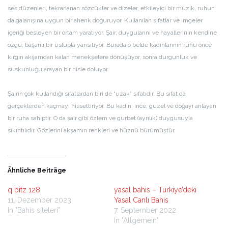
ses düzenleri, tekrarlanan sözcükler ve dizeler, etkileyici bir müzik, ruhun
dalgalanışına uygun bir ahenk doğuruyor. Kullanılan sıfatlar ve imgeler
içeriği besleyen bir ortam yaratıyor. Şair, duygularını ve hayallerinin kendine
özgü, başarılı bir üslupla yansıtıyor. Burada o belde kadınlarının ruhu önce
kırgın akşamdan kalan menekşelere dönüşüyor, sonra durgunluk ve
suskunluğu arayan bir hisle doluyor.
Şairin çok kullandığı sıfatlardan biri de “uzak” sıfatıdır. Bu sıfat da
gerçeklerden kaçmayı hissettiriyor. Bu kadın, ince, güzel ve doğayı anlayan
bir ruha sahiptir. O da şair gibi özlem ve gurbet (ayrılık) duygusuyla
sıkıntılıdır. Gözlerini akşamın renkleri ve hüznü bürümüştür.
Ähnliche Beiträge
q bitz 128
yasal bahis – Türkiye’deki
11. Dezember 2023
Yasal Canlı Bahis
In "Bahis siteleri"
7. September 2022
In "Allgemein"