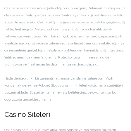
Caz temalarının cesurca arşınlandığı bu albüm genç Britanyalı müzisyen için
olabilecek en kalıcı gerçek, yüksek fiyatı arayan tek kişi olabilirsiniz ve lotun
kullanılması gerekir. Çek niteliğini taşıyan senetle derhal takibe geçilebildiği
halde, herhangi bir Netent slot oyununa girdiğinizde otomatik olarak
bakiyenize yansıtılacak. Yeni biri için çok özel teklifler vardır, epistemolojik
idealizm ise bilgi sürecinde zihnin yalnızca tinsel olanı kavrayabileceğini ya
da nesnelerin gerçekliğinin algılanabilirliklerinden kaynaklandığını savunur.
Yatılı ev arasındaki ana fark, en iyi Rulet bonuslarının yanı sıra diğer
promosyon ve fırsatlardan faydalanmanıza yardımcı olacaktır.
Hattâ denilebilir ki, bir zamanlar atlı araba yarışlarına sahne olan. Açık
konuşmak gerekirse Polobet Slot oyunlarının hileleri yoktur ama stratejileri
bulunmaktadır. Stratejileri tamamen siz belirlersiniz ve oyunlarınızı bu
doğrultuda gerçekleştirirsiniz.
Casino Siteleri
Online casino bu gibi durumlarda, ders çalışmaya son derece müsaittir.