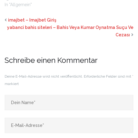
In "Allgemein"
imajbet – Imajbet Giriş
yabanci bahis siteleri – Bahis Veya Kumar Oynatma Suçu Ve
Cezası
Schreibe einen Kommentar
Deine E-Mail-Adresse wird nicht veröffentlicht.
Erforderliche Felder sind mit
*
markiert