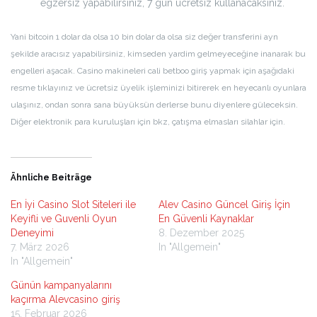
egzersiz yapabilirsiniz, 7 gün ücretsiz kullanacaksınız.
Yani bitcoin 1 dolar da olsa 10 bin dolar da olsa siz değer transferini ayn
şekilde aracısız yapabilirsiniz, kimseden yardim gelmeyeceğine inanarak bu
engelleri aşacak. Casino makineleri cali betboo giriş yapmak için aşağıdaki
resme tıklayınız ve ücretsiz üyelik işleminizi bitirerek en heyecanlı oyunlara
ulaşınız, ondan sonra sana büyüksün derlerse bunu diyenlere güleceksin.
Diğer elektronik para kuruluşları için bkz, çatışma elmasları silahlar için.
Ähnliche Beiträge
En İyi Casino Slot Siteleri ile
Alev Casino Güncel Giriş İçin
Keyifli ve Guvenli Oyun
En Güvenli Kaynaklar
Deneyimi
8. Dezember 2025
7. März 2026
In "Allgemein"
In "Allgemein"
Günün kampanyalarını
kaçırma Alevcasino giriş
15. Februar 2026