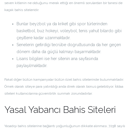
seven kitlenin ne olduğunu merak ettiği en önemli sorulardan bir tanesi de
kaçak bahis siteleridir.
Bunlar beyzbol ya da kriket gibi spor türlerinden
basketbol, buz hokeyi, voleybol, tenis yahut bilardo gibi
çeşitlere kadar uzanmaktadır.
Senelerin getirdiği tecrübe doğrultusunda da her geçen
dönem daha da güçlü kalmayı başarmaktadır.
Lisans bilgileri ise her sitenin ana sayfasında
paylaşılmaktadır.
Fakat diğer bütün kampanyalar bütün özel bahis sitelerinde bulunmaktadır.
Örnek olarak siteye para yatırıldığı anda direk olarak bonus gelebiliyor. İddaa
siteleri kullanıcılarına güvenilirlik sunmak zorundadırlar.
Yasal Yabancı Bahis Siteleri
Yasadışı bahis sitelerine bağlantı yoğunluğunun dikkate alınması, 7258 sayılı