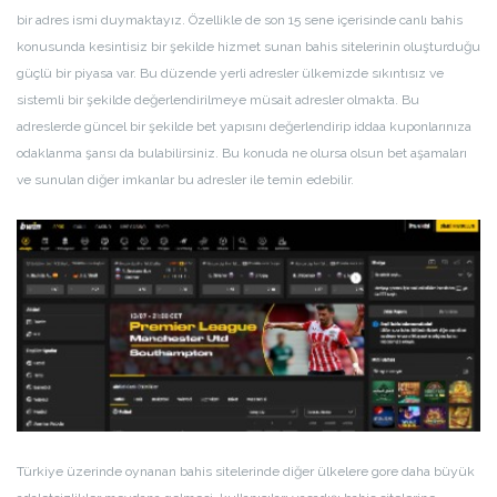
bir adres ismi duymaktayız. Özellikle de son 15 sene içerisinde canlı bahis
konusunda kesintisiz bir şekilde hizmet sunan bahis sitelerinin oluşturduğu
güçlü bir piyasa var. Bu düzende yerli adresler ülkemizde sıkıntısız ve
sistemli bir şekilde değerlendirilmeye müsait adresler olmakta. Bu
adreslerde güncel bir şekilde bet yapısını değerlendirip iddaa kuponlarınıza
odaklanma şansı da bulabilirsiniz. Bu konuda ne olursa olsun bet aşamaları
ve sunulan diğer imkanlar bu adresler ile temin edebilir.
Türkiye üzerinde oynanan bahis sitelerinde diğer ülkelere gore daha büyük