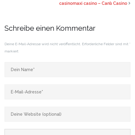
casinomaxi casino – Canlı Casino
Schreibe einen Kommentar
Deine E-Mail-Adresse wird nicht veröffentlicht.
Erforderliche Felder sind mit
*
markiert