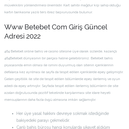
müvekkilini yönlendirmesi önemlidir. Kart sahibi mağdur kişi sahip olduğu
kartın bankasına yazılı ters ibraz başvurusunda bulunur.
Www Betebet Com Giriş Güncel
Adresi 2022
464 Betebet online bahis ve casino sitesine üye olarak sizlerde, kazançlı
464Betebet dünyasının bir parçası haline gelebilirsiniz. Betebet bahis
piyasasında emin olması ile ismini duyurmuş olan sitenin içeriklerinin
defalarca kez ayrılması ile sayfa da tespit edilen içeriklerde epey gelişmiştir.
Gelen çeşitlilik ile site de tespit edilen bölümlerde epey ilerlemiş ve oyun
adedi da epey artmıştır. Sayfada tespit edilen ilerlemiş bölümlerin de site
azaları doğrulusunda pozitif tekelinde karşılanması site idare heyeti
mensuplarının daha fazla övgü almasına imkân sağlamıştır.
Her üye yasal hakkını devreye sokmak istediğinde
bakiyedeki parayı çekmelidir.
Canlı bahis bürosu hangi konularda şikayet aldığını