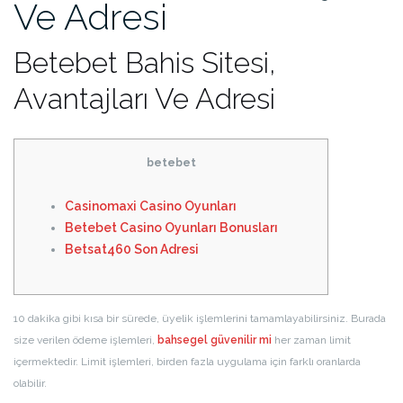
Ve Adresi
Betebet Bahis Sitesi,
Avantajları Ve Adresi
betebet
Casinomaxi Casino Oyunları
Betebet Casino Oyunları Bonusları
Betsat460 Son Adresi
10 dakika gibi kısa bir sürede, üyelik işlemlerini tamamlayabilirsiniz. Burada
size verilen ödeme işlemleri,
bahsegel güvenilir mi
her zaman limit
içermektedir. Limit işlemleri, birden fazla uygulama için farklı oranlarda
olabilir.