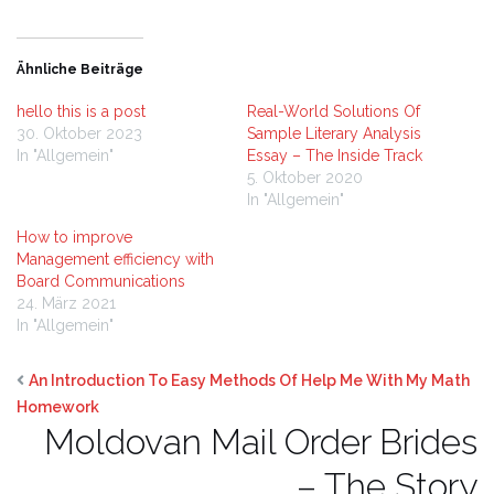
Ähnliche Beiträge
hello this is a post
Real-World Solutions Of
30. Oktober 2023
Sample Literary Analysis
In "Allgemein"
Essay – The Inside Track
5. Oktober 2020
In "Allgemein"
How to improve
Management efficiency with
Board Communications
24. März 2021
In "Allgemein"
An Introduction To Easy Methods Of Help Me With My Math
Homework
Moldovan Mail Order Brides
– The Story