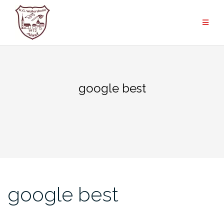
Zum
Inhalt
springen
google best
google best