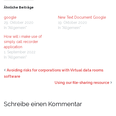
Ähnliche Beiträge
google
New Text Document Google
29. Oktober 2020
19. Oktober 2020
In "Allgemein"
In "Allgemein"
How will i make use of
simply call recorder
application
1. September 2022
In "Allgemein"
Avoiding risks for corporations with Virtual data rooms
software
Using our file-sharing resource
Schreibe einen Kommentar