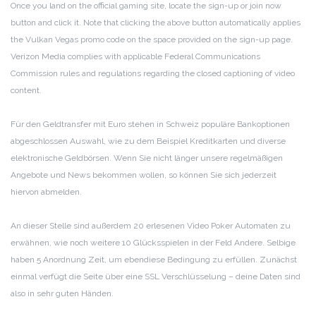
Once you land on the official gaming site, locate the sign-up or join now
button and click it. Note that clicking the above button automatically applies
the Vulkan Vegas promo code on the space provided on the sign-up page.
Verizon Media complies with applicable Federal Communications
Commission rules and regulations regarding the closed captioning of video
content.
Für den Geldtransfer mit Euro stehen in Schweiz populäre Bankoptionen
abgeschlossen Auswahl, wie zu dem Beispiel Kreditkarten und diverse
elektronische Geldbörsen. Wenn Sie nicht länger unsere regelmäßigen
Angebote und News bekommen wollen, so können Sie sich jederzeit
hiervon abmelden.
An dieser Stelle sind außerdem 20 erlesenen Video Poker Automaten zu
erwähnen, wie noch weitere 10 Glücksspielen in der Feld Andere. Selbige
haben 5 Anordnung Zeit, um ebendiese Bedingung zu erfüllen. Zunächst
einmal verfügt die Seite über eine SSL Verschlüsselung – deine Daten sind
also in sehr guten Händen.