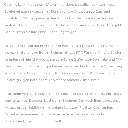
Casumo kann mit seinem Willkommensbonus deutlich punkten: Neue
Spieler erhalten aktuell einen Bonus von 100 % bis zu 100 Euro und
zusätzlich 100 Freispiele für den Slot Book of Dead von Play’n GO. Die
weiteren Freispiele bekommen Neukunden zusammen mit dem Echtgeld-
Bonus, wenn sie ihre erste Einzahlung tätigen.
So sehr ermöglicht der Filmchen Slot Book Of Dead grundsätzlich Gewinne
bis maximal 250. 000 Euro mit einem 96, 21% RTP. Für unerfahrene Spieler
befinden sich hier die Möglichkeit die Spiele (außer Live-Spielhalle und TV-
Bet) im Demomodus auszuprobieren. Selbstverständlich ist die Anmeldung
kostenlos und besonders positiv fiel uns auf, dass der Weg zum ersten
Spielvergnügen bei diesem Anbieter besonders kurz ausfällt.
That’s right you can receive 50 free spins no deposit on one of NetEnt’s most
popular games. Dagegen lässt sich mit deinem Cashback Bonus erstaunlich
vorbeugen, um taktlos dem etwaigen Schulden Profit zu überrunden.
Aktuelle des weiteren zurückliegende Satellitenbilder von seiten
Deutschland, Europa ferner der Welt.