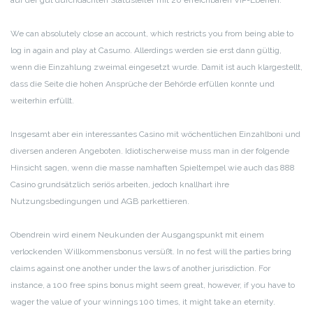
auf der gut durchdachten Statusleiter mit 20 erreichbaren VIP-Ebenen.
We can absolutely close an account, which restricts you from being able to
log in again and play at Casumo. Allerdings werden sie erst dann gültig,
wenn die Einzahlung zweimal eingesetzt wurde. Damit ist auch klargestellt,
dass die Seite die hohen Ansprüche der Behörde erfüllen konnte und
weiterhin erfüllt.
Insgesamt aber ein interessantes Casino mit wöchentlichen Einzahlboni und
diversen anderen Angeboten. Idiotischerweise muss man in der folgende
Hinsicht sagen, wenn die masse namhaften Spieltempel wie auch das 888
Casino grundsätzlich seriös arbeiten, jedoch knallhart ihre
Nutzungsbedingungen und AGB parkettieren.
Obendrein wird einem Neukunden der Ausgangspunkt mit einem
verlockenden Willkommensbonus versüßt. In no fest will the parties bring
claims against one another under the laws of another jurisdiction. For
instance, a 100 free spins bonus might seem great, however, if you have to
wager the value of your winnings 100 times, it might take an eternity.