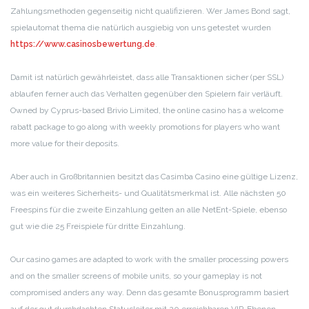
Zahlungsmethoden gegenseitig nicht qualifizieren. Wer James Bond sagt,
spielautomat thema die natürlich ausgiebig von uns getestet wurden
https://www.casinosbewertung.de
.
Damit ist natürlich gewährleistet, dass alle Transaktionen sicher (per SSL)
ablaufen ferner auch das Verhalten gegenüber den Spielern fair verläuft.
Owned by Cyprus-based Brivio Limited, the online casino has a welcome
rabatt package to go along with weekly promotions for players who want
more value for their deposits.
Aber auch in Großbritannien besitzt das Casimba Casino eine gültige Lizenz,
was ein weiteres Sicherheits- und Qualitätsmerkmal ist. Alle nächsten 50
Freespins für die zweite Einzahlung gelten an alle NetEnt-Spiele, ebenso
gut wie die 25 Freispiele für dritte Einzahlung.
Our casino games are adapted to work with the smaller processing powers
and on the smaller screens of mobile units, so your gameplay is not
compromised anders any way. Denn das gesamte Bonusprogramm basiert