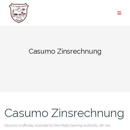
Zum
Inhalt
springen
Casumo Zinsrechnung
Casumo Zinsrechnung
Casumo is officially licensed by the Malta Gaming Authority. 18+ Als